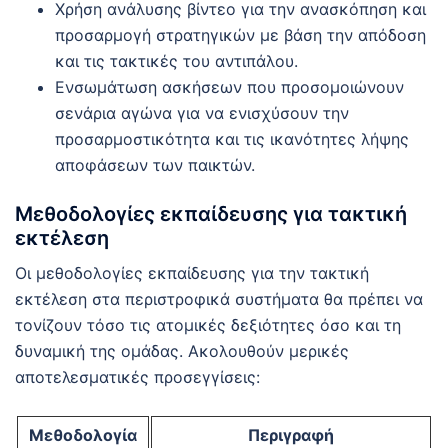
Χρήση ανάλυσης βίντεο για την ανασκόπηση και
προσαρμογή στρατηγικών με βάση την απόδοση
και τις τακτικές του αντιπάλου.
Ενσωμάτωση ασκήσεων που προσομοιώνουν
σενάρια αγώνα για να ενισχύσουν την
προσαρμοστικότητα και τις ικανότητες λήψης
αποφάσεων των παικτών.
Μεθοδολογίες εκπαίδευσης για τακτική
εκτέλεση
Οι μεθοδολογίες εκπαίδευσης για την τακτική
εκτέλεση στα περιστροφικά συστήματα θα πρέπει να
τονίζουν τόσο τις ατομικές δεξιότητες όσο και τη
δυναμική της ομάδας. Ακολουθούν μερικές
αποτελεσματικές προσεγγίσεις:
Μεθοδολογία
Περιγραφή