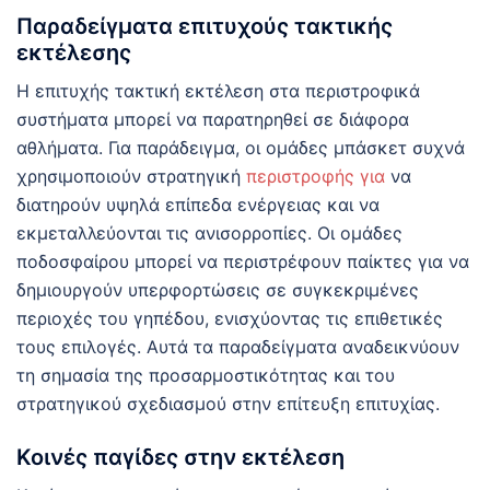
Παραδείγματα επιτυχούς τακτικής
εκτέλεσης
Η επιτυχής τακτική εκτέλεση στα περιστροφικά
συστήματα μπορεί να παρατηρηθεί σε διάφορα
αθλήματα. Για παράδειγμα, οι ομάδες μπάσκετ συχνά
χρησιμοποιούν στρατηγική
περιστροφής για
να
διατηρούν υψηλά επίπεδα ενέργειας και να
εκμεταλλεύονται τις ανισορροπίες. Οι ομάδες
ποδοσφαίρου μπορεί να περιστρέφουν παίκτες για να
δημιουργούν υπερφορτώσεις σε συγκεκριμένες
περιοχές του γηπέδου, ενισχύοντας τις επιθετικές
τους επιλογές. Αυτά τα παραδείγματα αναδεικνύουν
τη σημασία της προσαρμοστικότητας και του
στρατηγικού σχεδιασμού στην επίτευξη επιτυχίας.
Κοινές παγίδες στην εκτέλεση