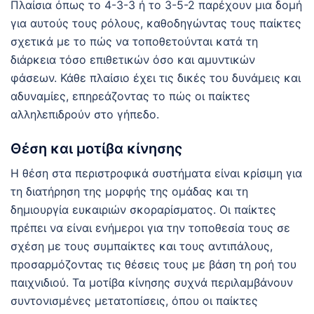
Πλαίσια όπως το 4-3-3 ή το 3-5-2 παρέχουν μια δομή
για αυτούς τους ρόλους, καθοδηγώντας τους παίκτες
σχετικά με το πώς να τοποθετούνται κατά τη
διάρκεια τόσο επιθετικών όσο και αμυντικών
φάσεων. Κάθε πλαίσιο έχει τις δικές του δυνάμεις και
αδυναμίες, επηρεάζοντας το πώς οι παίκτες
αλληλεπιδρούν στο γήπεδο.
Θέση και μοτίβα κίνησης
Η θέση στα περιστροφικά συστήματα είναι κρίσιμη για
τη διατήρηση της μορφής της ομάδας και τη
δημιουργία ευκαιριών σκοραρίσματος. Οι παίκτες
πρέπει να είναι ενήμεροι για την τοποθεσία τους σε
σχέση με τους συμπαίκτες και τους αντιπάλους,
προσαρμόζοντας τις θέσεις τους με βάση τη ροή του
παιχνιδιού. Τα μοτίβα κίνησης συχνά περιλαμβάνουν
συντονισμένες μετατοπίσεις, όπου οι παίκτες