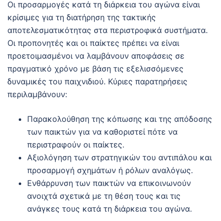
Οι προσαρμογές κατά τη διάρκεια του αγώνα είναι
κρίσιμες για τη διατήρηση της τακτικής
αποτελεσματικότητας στα περιστροφικά συστήματα.
Οι προπονητές και οι παίκτες πρέπει να είναι
προετοιμασμένοι να λαμβάνουν αποφάσεις σε
πραγματικό χρόνο με βάση τις εξελισσόμενες
δυναμικές του παιχνιδιού. Κύριες παρατηρήσεις
περιλαμβάνουν:
Παρακολούθηση της κόπωσης και της απόδοσης
των παικτών για να καθοριστεί πότε να
περιστραφούν οι παίκτες.
Αξιολόγηση των στρατηγικών του αντιπάλου και
προσαρμογή σχημάτων ή ρόλων αναλόγως.
Ενθάρρυνση των παικτών να επικοινωνούν
ανοιχτά σχετικά με τη θέση τους και τις
ανάγκες τους κατά τη διάρκεια του αγώνα.