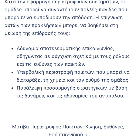
Κατά την εφαρμογή περιστροφικών συστημάτων, οι
ομάδες μπορεί να συναντήσουν πολλές παγίδες που
μπορούν να εμποδίσουν την απόδοση. Η επίγνωση
αυτών των προκλήσεων μπορεί να βοηθήσει στη
μείωση της επίδρασής τους:
Αδυναμία αποτελεσματικής επικοινωνίας,
οδηγώντας σε σύγχυση σχετικά με τους ρόλους
και τις ευθύνες των παικτών.
Υπερβολική περιστροφή παικτών, που μπορεί να
διαταράξει τη χημεία και τον ρυθμό της ομάδας.
Παράλειψη προσαρμογής στρατηγικών με βάση
τις δυνάμεις και τις αδυναμίες του αντιπάλου.
Post
Μοτίβα Περιστροφής Παικτών: Κίνηση, Ευθύνες,
navigation
Ροή παιχνιδιού