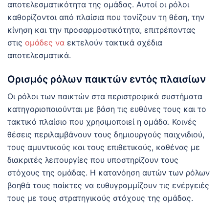
αποτελεσματικότητα της ομάδας. Αυτοί οι ρόλοι
καθορίζονται από πλαίσια που τονίζουν τη θέση, την
κίνηση και την προσαρμοστικότητα, επιτρέποντας
στις
ομάδες να
εκτελούν τακτικά σχέδια
αποτελεσματικά.
Ορισμός ρόλων παικτών εντός πλαισίων
Οι ρόλοι των παικτών στα περιστροφικά συστήματα
κατηγοριοποιούνται με βάση τις ευθύνες τους και το
τακτικό πλαίσιο που χρησιμοποιεί η ομάδα. Κοινές
θέσεις περιλαμβάνουν τους δημιουργούς παιχνιδιού,
τους αμυντικούς και τους επιθετικούς, καθένας με
διακριτές λειτουργίες που υποστηρίζουν τους
στόχους της ομάδας. Η κατανόηση αυτών των ρόλων
βοηθά τους παίκτες να ευθυγραμμίζουν τις ενέργειές
τους με τους στρατηγικούς στόχους της ομάδας.