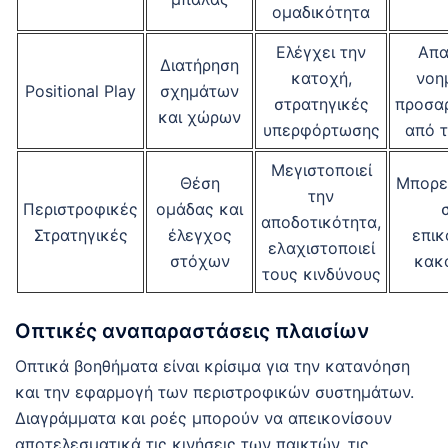
ομαδικότητα
Ελέγχει την
Απα
Διατήρηση
κατοχή,
νοη
Positional Play
σχημάτων
στρατηγικές
προσα
και χώρων
υπερφόρτωσης
από τ
Μεγιστοποιεί
Θέση
Μπορεί
την
Περιστροφικές
ομάδας και
αποδοτικότητα,
Στρατηγικές
έλεγχος
επικ
ελαχιστοποιεί
στόχων
κακ
τους κινδύνους
Οπτικές αναπαραστάσεις πλαισίων
Οπτικά βοηθήματα είναι κρίσιμα για την κατανόηση
και την εφαρμογή των περιστροφικών συστημάτων.
Διαγράμματα και ροές μπορούν να απεικονίσουν
αποτελεσματικά τις κινήσεις των παικτών, τις