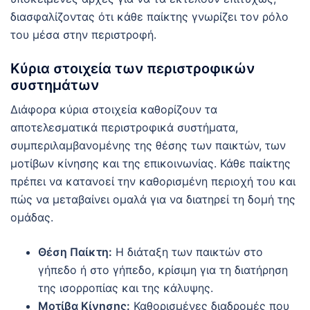
διασφαλίζοντας ότι κάθε παίκτης γνωρίζει τον ρόλο
του μέσα στην περιστροφή.
Κύρια στοιχεία των περιστροφικών
συστημάτων
Διάφορα κύρια στοιχεία καθορίζουν τα
αποτελεσματικά περιστροφικά συστήματα,
συμπεριλαμβανομένης της θέσης των παικτών, των
μοτίβων κίνησης και της επικοινωνίας. Κάθε παίκτης
πρέπει να κατανοεί την καθορισμένη περιοχή του και
πώς να μεταβαίνει ομαλά για να διατηρεί τη δομή της
ομάδας.
Θέση Παίκτη:
Η διάταξη των παικτών στο
γήπεδο ή στο γήπεδο, κρίσιμη για τη διατήρηση
της ισορροπίας και της κάλυψης.
Μοτίβα Κίνησης:
Καθορισμένες διαδρομές που