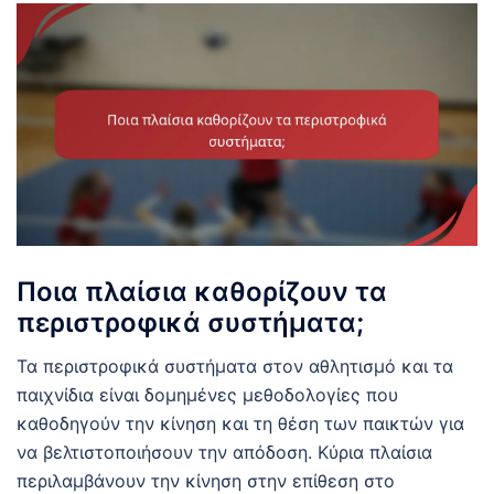
Ποια πλαίσια καθορίζουν τα
περιστροφικά συστήματα;
Τα περιστροφικά συστήματα στον αθλητισμό και τα
παιχνίδια είναι δομημένες μεθοδολογίες που
καθοδηγούν την κίνηση και τη θέση των παικτών για
να βελτιστοποιήσουν την απόδοση. Κύρια πλαίσια
περιλαμβάνουν την κίνηση στην επίθεση στο