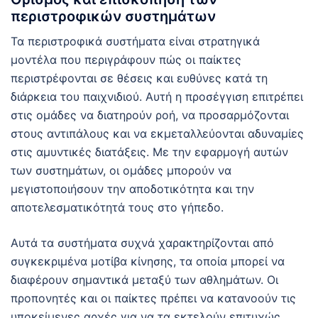
περιστροφικών συστημάτων
Τα περιστροφικά συστήματα είναι στρατηγικά
μοντέλα που περιγράφουν πώς οι παίκτες
περιστρέφονται σε θέσεις και ευθύνες κατά τη
διάρκεια του παιχνιδιού. Αυτή η προσέγγιση επιτρέπει
στις ομάδες να διατηρούν ροή, να προσαρμόζονται
στους αντιπάλους και να εκμεταλλεύονται αδυναμίες
στις αμυντικές διατάξεις. Με την εφαρμογή αυτών
των συστημάτων, οι ομάδες μπορούν να
μεγιστοποιήσουν την αποδοτικότητα και την
αποτελεσματικότητά τους στο γήπεδο.
Αυτά τα συστήματα συχνά χαρακτηρίζονται από
συγκεκριμένα μοτίβα κίνησης, τα οποία μπορεί να
διαφέρουν σημαντικά μεταξύ των αθλημάτων. Οι
προπονητές και οι παίκτες πρέπει να κατανοούν τις
υποκείμενες αρχές για να τα εκτελούν επιτυχώς,