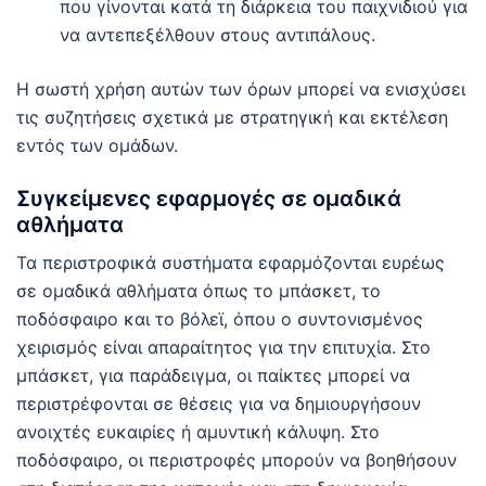
που γίνονται κατά τη διάρκεια του παιχνιδιού για
να αντεπεξέλθουν στους αντιπάλους.
Η σωστή χρήση αυτών των όρων μπορεί να ενισχύσει
τις συζητήσεις σχετικά με στρατηγική και εκτέλεση
εντός των ομάδων.
Συγκείμενες εφαρμογές σε ομαδικά
αθλήματα
Τα περιστροφικά συστήματα εφαρμόζονται ευρέως
σε ομαδικά αθλήματα όπως το μπάσκετ, το
ποδόσφαιρο και το βόλεϊ, όπου ο συντονισμένος
χειρισμός είναι απαραίτητος για την επιτυχία. Στο
μπάσκετ, για παράδειγμα, οι παίκτες μπορεί να
περιστρέφονται σε θέσεις για να δημιουργήσουν
ανοιχτές ευκαιρίες ή αμυντική κάλυψη. Στο
ποδόσφαιρο, οι περιστροφές μπορούν να βοηθήσουν